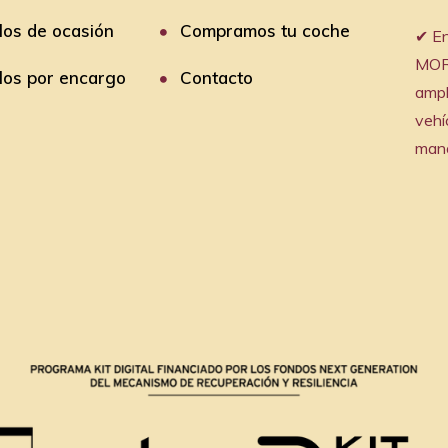
los de ocasión
Compramos tu coche
✔︎ 
MOR
los por encargo
Contacto
ampl
vehí
mano