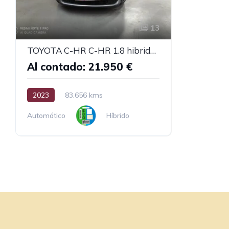
13
TOYOTA C-HR C-HR 1.8 hibride 122 DYN bus BEYOND ZERO ACAD
Al contado: 21.950 €
2023
83.656 kms
Automático
Híbrido