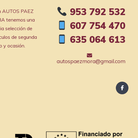
953 792 532
En AUTOS PAEZ
A tenemos una
607 754 470
ia selección de
635 064 613
culos de segunda
 y ocasión.
autospaezmora@gmail.com