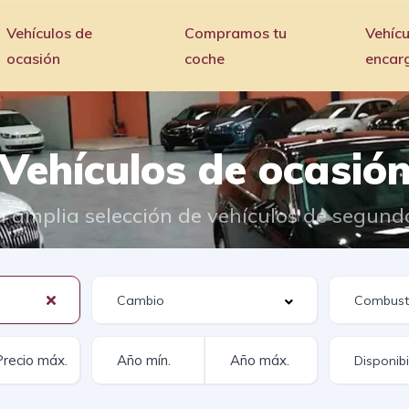
Vehículos de
Compramos tu
Vehícu
ocasión
coche
encar
Vehículos de ocasió
 amplia selección de vehículos de segun