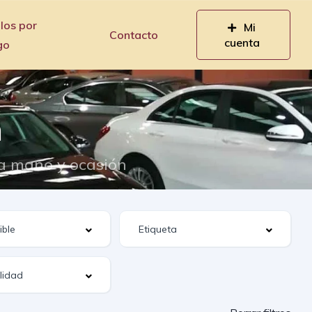
los por
Mi
Contacto
cuenta
go
n
da mano y ocasión