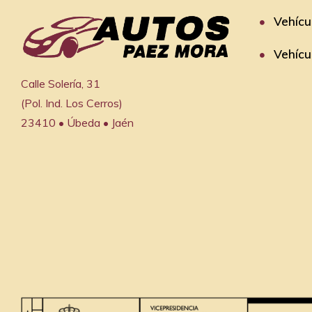
Vehícu
Vehícu
Calle Solería, 31

(Pol. Ind. Los Cerros)

23410 • Úbeda • Jaén