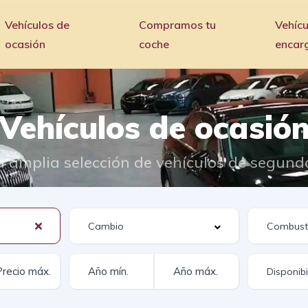
Vehículos de
Compramos tu
Vehícu
ocasión
coche
encar
Vehículos de ocasió
 amplia selección de vehículos de segun