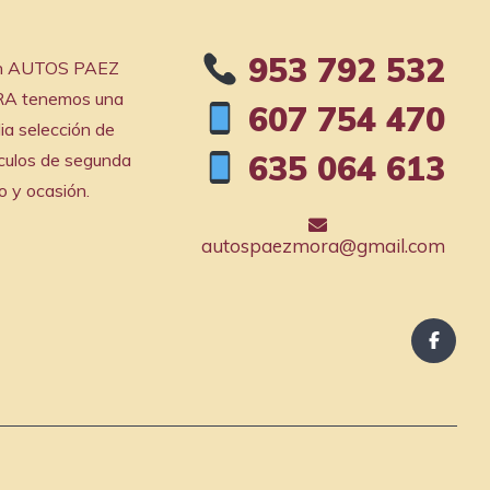
953 792 532
En AUTOS PAEZ
A tenemos una
607 754 470
ia selección de
635 064 613
culos de segunda
 y ocasión.
autospaezmora@gmail.com