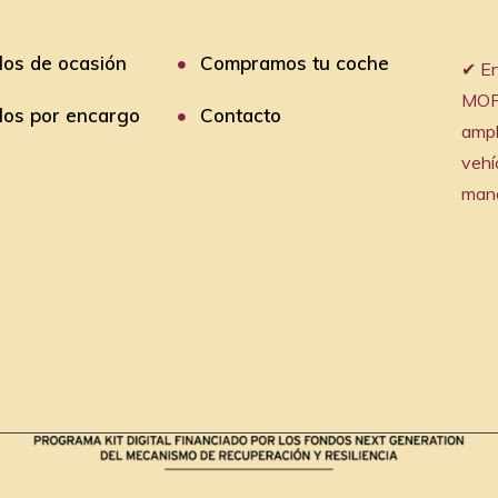
los de ocasión
Compramos tu coche
✔︎ 
MOR
los por encargo
Contacto
ampl
vehí
mano