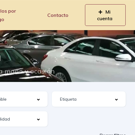
los por
Mi
Contacto
cuenta
go
n
da mano y ocasión