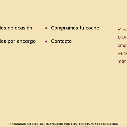
los de ocasión
Compramos tu coche
✔︎ 
MOR
los por encargo
Contacto
ampl
vehí
mano