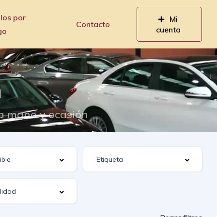
los por
Mi
Contacto
cuenta
go
n
da mano y ocasión