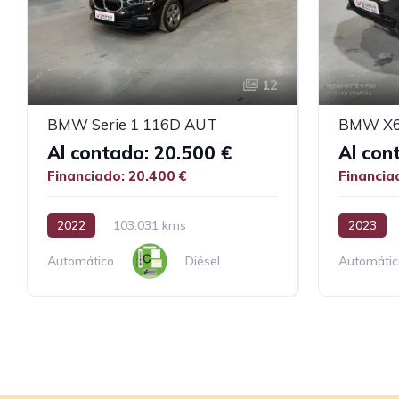
12
BMW Serie 1 116D AUT
BMW X6
Al contado: 20.500 €
Al con
Financiado: 20.400 €
Financia
2022
103.031 kms
2023
Automático
Diésel
Automátic