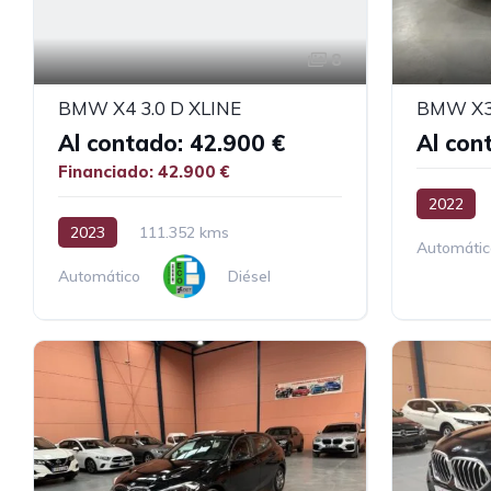
8
BMW X4 3.0 D XLINE
Al contado: 42.900 €
Al con
Financiado: 42.900 €
2022
2023
111.352 kms
Automátic
Automático
Diésel