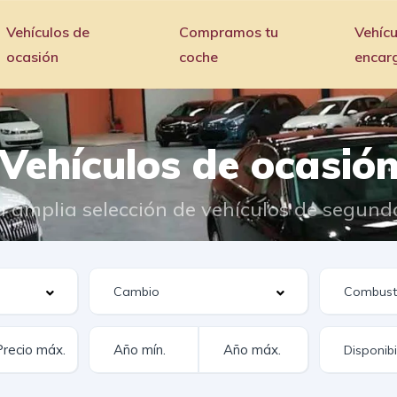
Vehículos de
Compramos tu
Vehícu
ocasión
coche
encar
Vehículos de ocasió
 amplia selección de vehículos de segun