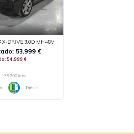
14
 X-DRIVE 3.0D MH48V
tado: 53.999 €
do: 54.999 €
135.200 kms
o
Diésel