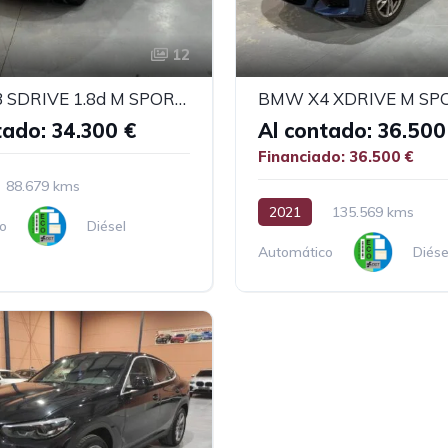
12
BMW X3 SDRIVE 1.8d M SPORT MICRO HIBRIDO
BMW X4 XDRIVE M SP
tado: 34.300 €
Al contado: 36.500
Financiado: 36.500 €
88.679 kms
2021
135.569 kms
o
Diésel
Automático
Diése