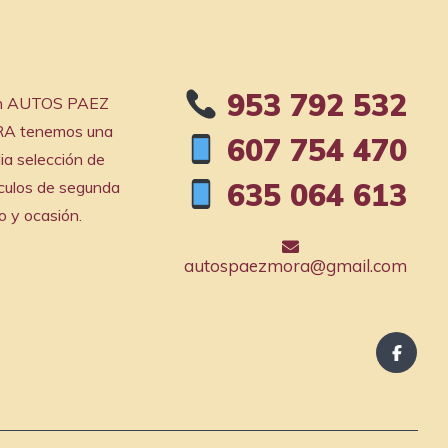
953 792 532
En AUTOS PAEZ
A tenemos una
607 754 470
ia selección de
635 064 613
culos de segunda
 y ocasión.
autospaezmora@gmail.com