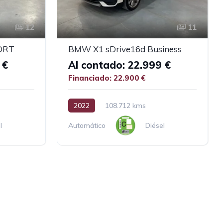
12
11
ORT
BMW X1 sDrive16d Business
 €
Al contado: 22.999 €
Financiado: 22.900 €
2022
108.712 kms
l
Automático
Diésel